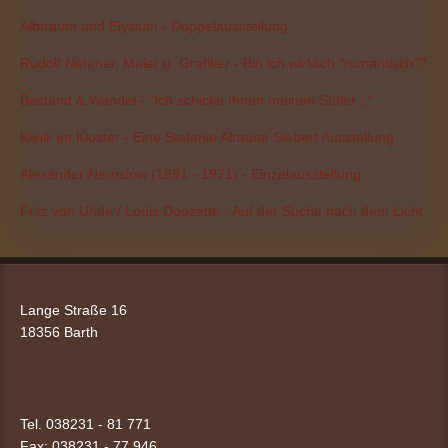
Albtraum und Elysium - Doppelausstellung
Rudolf Nehmer, Maler u. Grafiker - Bin ich wirklich "romantisch"?
Bestand & Wandel - "Ich schicke Ihnen meinen Stüler..."
Klinik im Kloster - Eine Stefanie Alraune Siebert Ausstellung
Alexander Neroslow (1891 - 1971) - Einzelausstellung
Fritz von Uhde / Louis Douzette - Auf der Suche nach dem Licht
Lange Straße 16
18356 Barth
Tel. 038231 - 81 771
Fax: 038231 -
77 946