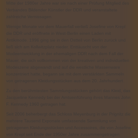
Mitte der 1980er Jahre war sie nach einer Prüfung Mitglied des
Verbandes Bildender Künstler der DDR und veranstaltete
zahlreiche Vernissagen.
Wenige Monate vor dem Mauerfall verließ Josefine von Krepl
die DDR und eröffnete in West-Berlin einen Laden mit
Antikmode. 1996 ging sie in den Ostteil von Berlin zurück und
ließ sich am Kollwitzplatz nieder. Enttäuscht von der
Modeentwicklung in der ehemaligen DDR nach dem Fall der
Mauer, die sich vollkommen von der kreativen und individuellen
Modeszene abgewandt und auf die westliche Massenware
konzentriert hatte, begann sie mit dem verstärkten Sammeln
von getragenen Kleidungsstücken aus dem 20. Jahrhundert.
Zu den berühmtesten Sammlungsstücken gehört das Kleid, das
Jacqueline Kennedy bei der Amtseinführung ihres Mannes John
F. Kennedy 1960 getragen hat.
Seit 2006 beherbergt das Schloss Meyenburg in der Prignitz die
mehrere Tausend Exponate umfassende Sammlung von
getragenen Kleidungsstücken und Accessoires, die von Josefine
von Krepl seit Ende der 1950er Jahre zusammengetragen