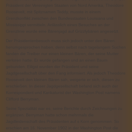
Präsident der Vereinigten Staaten von Nord Amerika, Theodore
Roosevelt, mit Spitznamen Teddy, musste in einem
Grenzkonflikt zwischen den Bundesstaaten Louisiana und
Mississippi vermitteln. Anlässlich eines Besuches an der
Grenzlinie wurde eine Bärenjagd auf Grizzlybären angesetzt.
Der Präsidentenbesuch muss sich jedoch unter den Bären
herumgesprochen haben, denn selbst nach tagelangem Suchen
fanden die Treiber nur einen kleinen Bären, der seine Mutter
verloren hatte. Er wurde gefangen und an einen Baum
gebunden. Eiligst wurden der Präsident und seine
Jagdgesellschaft über den Fang informiert. Als jedoch Theodore
Roosevelt den kleinen Bären sah, weigerte er sich, diesen zu
erschießen. In dieser Jagdgesellschaft befand sich auch der
Korrespondent und Karikaturist der Washington Post namens
Clifford Berryman.
Seine Spezialität war es, seine Berichte durch Zeichnungen zu
ergänzen. Berryman hatte schon mehrmals die
Jagdleidenschaft des Präsidenten auf s Korn genommen. So
erschien am 16. November 1902 in der Washington Post die