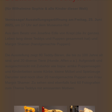
(für Wilhelmine Sophie & alle Kinder dieser Welt)
Vernissage/ Ausstellungsgeröffnung am Freitag, 25. Juni
2021,
um 17 Uhr auf dem Museums-Hof.
Aus dem Besitz von Josefine Edle von Krepl (die ihr ganzes
Leben lang diese Teddys und Puppen gesammelt hat) und
Margot Shamer (handgemachte Puppen)
Die Ausstellung zeigt 80 Teddy-Bären, die bis zu 100 Jahre alt
sind, und 20 diverse Tiere (Hunde, Affen u.a.). Aufgestellt und
ausgeschmückt mit Zubehör wie bspw. antike Puppenwagen
und Kinderbetten sowie Körbe, kleine Möbel und Spielzeuge.
Darunter sind noch über 20 handgemachte Puppen von Frau
Margot Shamer. Zu sehen sind ebenfalls fast 60 Fotografien
zum Thema Teddys mit amüsanten Motiven.