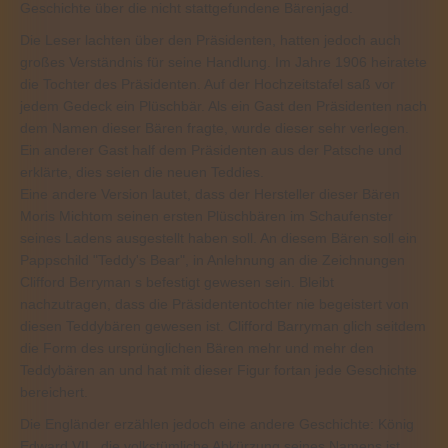
Geschichte über die nicht stattgefundene Bärenjagd.
Die Leser lachten über den Präsidenten, hatten jedoch auch
großes Verständnis für seine Handlung. Im Jahre 1906 heiratete
die Tochter des Präsidenten. Auf der Hochzeitstafel saß vor
jedem Gedeck ein Plüschbär. Als ein Gast den Präsidenten nach
dem Namen dieser Bären fragte, wurde dieser sehr verlegen.
Ein anderer Gast half dem Präsidenten aus der Patsche und
erklärte, dies seien die neuen Teddies.
Eine andere Version lautet, dass der Hersteller dieser Bären
Moris Michtom seinen ersten Plüschbären im Schaufenster
seines Ladens ausgestellt haben soll. An diesem Bären soll ein
Pappschild "Teddy's Bear", in Anlehnung an die Zeichnungen
Clifford Berryman s befestigt gewesen sein. Bleibt
nachzutragen, dass die Präsidententochter nie begeistert von
diesen Teddybären gewesen ist. Clifford Barryman glich seitdem
die Form des ursprünglichen Bären mehr und mehr den
Teddybären an und hat mit dieser Figur fortan jede Geschichte
bereichert.
Die Engländer erzählen jedoch eine andere Geschichte: König
Edward VII., die volkstümliche Abkürzung seines Namens ist