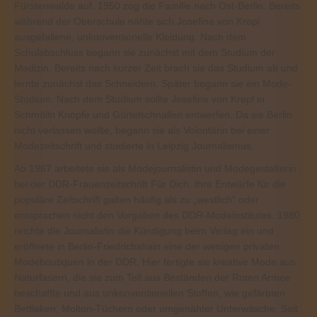
Fürstenwalde auf. 1950 zog die Familie nach Ost-Berlin. Bereits
während der Oberschule nähte sich Josefine von Krepl
ausgefallene, unkonventionelle Kleidung. Nach dem
Schulabschluss begann sie zunächst mit dem Studium der
Medizin. Bereits nach kurzer Zeit brach sie das Studium ab und
lernte zunächst das Schneidern. Später begann sie ein Mode-
Studium. Nach dem Studium sollte Josefine von Krepl in
Schmölln Knöpfe und Gürtelschnallen entwerfen. Da sie Berlin
nicht verlassen wollte, begann sie als Volontärin bei einer
Modezeitschrift und studierte in Leipzig Journalismus.
Ab 1967 arbeitete sie als Modejournalistin und Modegestalterin
bei der DDR-Frauenzeitschrift Für Dich. Ihre Entwürfe für die
populäre Zeitschrift galten häufig als zu „westlich“ oder
entsprachen nicht den Vorgaben des DDR-Modeinstitutes. 1980
reichte die Journalistin die Kündigung beim Verlag ein und
eröffnete in Berlin-Friedrichshain eine der wenigen privaten
Modeboutiquen in der DDR. Hier fertigte sie kreative Mode aus
Naturfasern, die sie zum Teil aus Beständen der Roten Armee
beschaffte und aus unkonventionellen Stoffen, wie gefärbten
Bettlaken, Molton-Tüchern oder umgenähter Unterwäsche. Seit