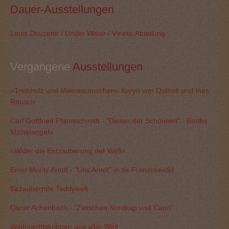
Dauer-Ausstellungen
Louis Douzette / Under Water / Vineta-Abteilung
Vergangene
 Ausstellungen
»Treibholz und Meeresrauschen« Karyn von Ostholt und Ines
Rausch
Carl Gottfried Pfannschmidt - "Diener der Schönheit" - Barths
Michelangelo
»Wider die Entzauberung der Welt«
Ernst Moritz Arndt - "Uns Arndt" in de Franzosentid
Bezaubernde Teddywelt
Oscar Achenbach - "Zwischen Nordkap und Capri"
Weihnachtskrippen aus aller Welt