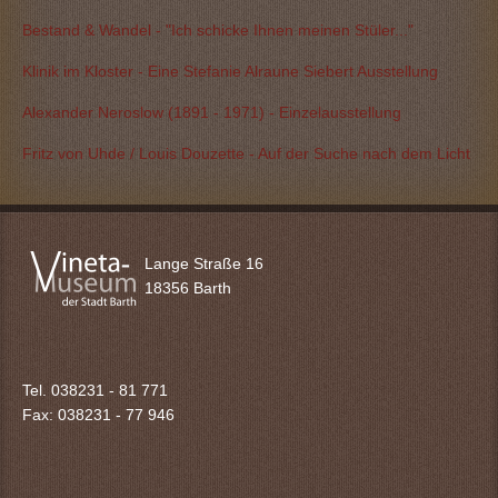
Bestand & Wandel - "Ich schicke Ihnen meinen Stüler..."
Klinik im Kloster - Eine Stefanie Alraune Siebert Ausstellung
Alexander Neroslow (1891 - 1971) - Einzelausstellung
Fritz von Uhde / Louis Douzette - Auf der Suche nach dem Licht
Lange Straße 16
18356 Barth
Tel. 038231 - 81 771
Fax: 038231 -
77 946