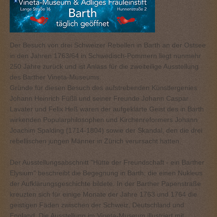
Der Besuch von drei Schweizer Rebellen in Barth an der Ostsee
in den Jahren 1763/64 in Schwedisch-Pommern liegt nunmehr
250 Jahre zurück und ist Anlass für die zweiteilige Ausstellung
des Barther Vineta-Museums.
Gründe für diesen Besuch des aufstrebenden Künstlergenies
Johann Heinrich Füßli und seiner Freunde Johann Caspar
Lavater und Felix Heß waren der aufgeklärte Geist des in Barth
wirkenden Popularphilosophen und Kirchenreformers Johann
Joachim Spalding (1714-1804) sowie der Skandal, den die drei
rebellischen jungen Männer in Zürich verursacht hatten.
Der Ausstellungsabschnitt "Hütte der Freundschaft - ein Barther
Elysium" beschreibt die Begegnung in Barth, die einen Nukleus
der Aufklärungsgeschichte bildete. In der Barther Papenstraße
kreuzten sich für einige Monate der Jahre 1763 und 1764 die
geistigen Fäden zwischen der Schweiz, Deutschland und
England. Die Ausstellung im Vineta-Museum illustriert mit