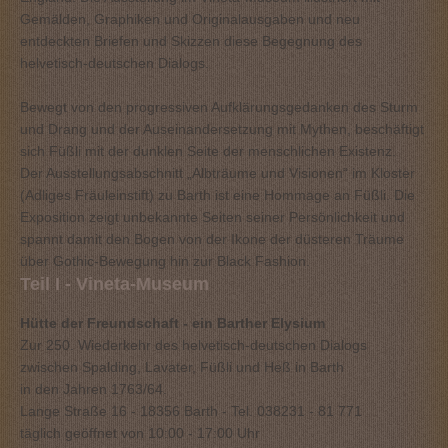
Gemälden, Graphiken und Originalausgaben und neu
entdeckten Briefen und Skizzen diese Begegnung des
helvetisch-deutschen Dialogs.
Bewegt von den progressiven Aufklärungsgedanken des Sturm
und Drang und der Auseinandersetzung mit Mythen, beschäftigt
sich Füßli mit der dunklen Seite der menschlichen Existenz.
Der Ausstellungsabschnitt „Albträume und Visionen“ im Kloster
(Adliges Fräuleinstift) zu Barth ist eine Hommage an Füßli. Die
Exposition zeigt unbekannte Seiten seiner Persönlichkeit und
spannt damit den Bogen von der Ikone der düsteren Träume
über Gothic-Bewegung hin zur Black Fashion.
Teil I - Vineta-Museum
Hütte der Freundschaft - ein Barther Elysium
Zur 250. Wiederkehr des helvetisch-deutschen Dialogs
zwischen Spalding, Lavater, Füßli und Heß in Barth
in den Jahren 1763/64.
Lange Straße 16 - 18356 Barth - Tel. 038231 - 81 771
täglich geöffnet von 10:00 - 17:00 Uhr