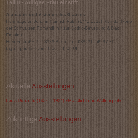
Teil II - Adliges Fräuleinstift
Albträume und Visionen des Grauens
Hommage an Johann Heinrich Füßli (1741-1825): Von der Ikone
der Schwarzen Romantik hin zur Gothic-Bewegung & Black
Fashion
Hunnenstraße 2 - 18356 Barth - Tel. 038231 - 49 97 71
täglich geöffnet von 10:00 - 18:00 Uhr
Aktuelle
 Ausstellungen
Louis Douzette (1834 – 1924) »Mondlicht und Wellenspiel«
Zukünftige
 Ausstellungen