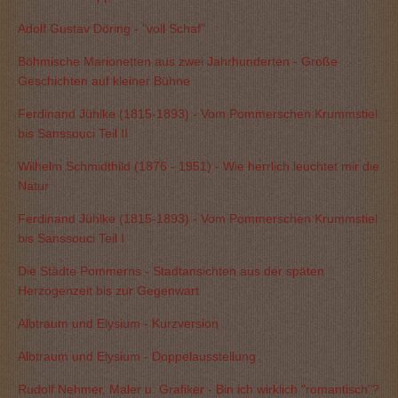
Adolf Gustav Döring - "voll Schaf"
Böhmische Marionetten aus zwei Jahrhunderten - Große
Geschichten auf kleiner Bühne
Ferdinand Jühlke (1815-1893) - Vom Pommerschen Krummstiel
bis Sanssouci Teil II
Wilhelm Schmidthild (1876 - 1951) - Wie herrlich leuchtet mir die
Natur
Ferdinand Jühlke (1815-1893) - Vom Pommerschen Krummstiel
bis Sanssouci Teil I
Die Städte Pommerns - Stadtansichten aus der späten
Herzogenzeit bis zur Gegenwart
Albtraum und Elysium - Kurzversion
Albtraum und Elysium - Doppelausstellung
Rudolf Nehmer, Maler u. Grafiker - Bin ich wirklich "romantisch"?