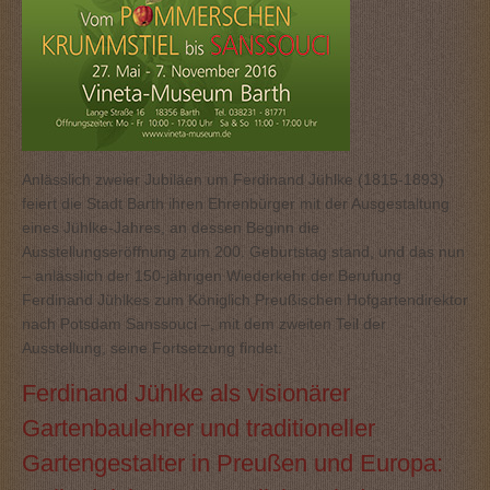
Anlässlich zweier Jubiläen um Ferdinand Jühlke (1815-1893)
feiert die Stadt Barth ihren Ehrenbürger mit der Ausgestaltung
eines Jühlke-Jahres, an dessen Beginn die
Ausstellungseröffnung zum 200. Geburtstag stand, und das nun
– anlässlich der 150-jährigen Wiederkehr der Berufung
Ferdinand Jühlkes zum Königlich Preußischen Hofgartendirektor
nach Potsdam Sanssouci –, mit dem zweiten Teil der
Ausstellung, seine Fortsetzung findet:
Ferdinand Jühlke als visionärer
Gartenbaulehrer und traditioneller
Gartengestalter in Preußen und Europa: