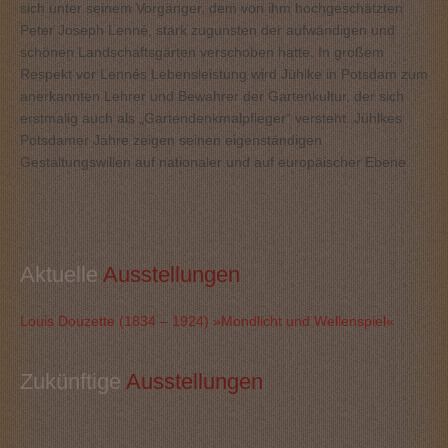
sich unter seinem Vorgänger, dem von ihm hochgeschätzten
Peter Joseph Lenné, stark zugunsten der aufwändigen und
schönen Landschaftsgärten verschoben hatte. In großem
Respekt vor Lennés Lebensleistung wird Jühlke in Potsdam zum
anerkannten Lehrer und Bewahrer der Gartenkultur, der sich
erstmalig auch als „Gartendenkmalpfleger“ versteht. Jühlkes
Potsdamer Jahre zeigen seinen eigenständigen
Gestaltungswillen auf nationaler und auf europäischer Ebene.
Aktuelle
 Ausstellungen
Louis Douzette (1834 – 1924) »Mondlicht und Wellenspiel«
Zukünftige
 Ausstellungen