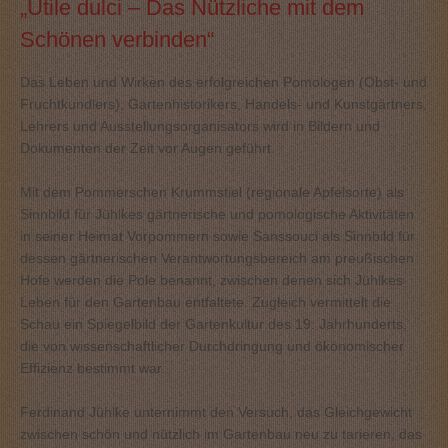
„Utile dulci – Das Nützliche mit dem
Schönen verbinden“
Das Leben und Wirken des erfolgreichen Pomologen (Obst- und
Fruchtkundlers), Gartenhistorikers, Handels- und Kunstgärtners,
Lehrers und Ausstellungsorganisators wird in Bildern und
Dokumenten der Zeit vor Augen geführt.
Mit dem Pommerschen Krummstiel (regionale Apfelsorte) als
Sinnbild für Jühlkes gärtnerische und pomologische Aktivitäten
in seiner Heimat Vorpommern sowie Sanssouci als Sinnbild für
dessen gärtnerischen Verantwortungsbereich am preußischen
Hofe werden die Pole benannt, zwischen denen sich Jühlkes
Leben für den Gartenbau entfaltete. Zugleich vermittelt die
Schau ein Spiegelbild der Gartenkultur des 19. Jahrhunderts,
die von wissenschaftlicher Durchdringung und ökonomischer
Effizienz bestimmt war.
Ferdinand Jühlke unternimmt den Versuch, das Gleichgewicht
zwischen schön und nützlich im Gartenbau neu zu tarieren, das