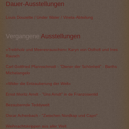
Dauer-Ausstellungen
Louis Douzette / Under Water / Vineta-Abteilung
Vergangene
 Ausstellungen
»Treibholz und Meeresrauschen« Karyn von Ostholt und Ines
Rausch
Carl Gottfried Pfannschmidt - "Diener der Schönheit" - Barths
Michelangelo
»Wider die Entzauberung der Welt«
Ernst Moritz Arndt - "Uns Arndt" in de Franzosentid
Bezaubernde Teddywelt
Oscar Achenbach - "Zwischen Nordkap und Capri"
Weihnachtskrippen aus aller Welt