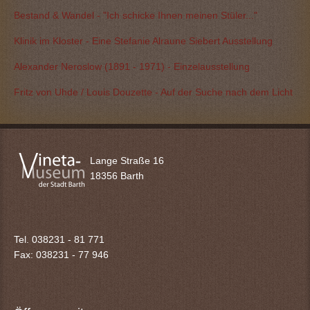
Bestand & Wandel - "Ich schicke Ihnen meinen Stüler..."
Klinik im Kloster - Eine Stefanie Alraune Siebert Ausstellung
Alexander Neroslow (1891 - 1971) - Einzelausstellung
Fritz von Uhde / Louis Douzette - Auf der Suche nach dem Licht
Lange Straße 16
18356 Barth
Tel. 038231 - 81 771
Fax: 038231 -
77 946