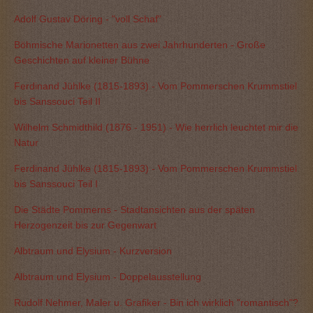
Adolf Gustav Döring - "voll Schaf"
Böhmische Marionetten aus zwei Jahrhunderten - Große
Geschichten auf kleiner Bühne
Ferdinand Jühlke (1815-1893) - Vom Pommerschen Krummstiel
bis Sanssouci Teil II
Wilhelm Schmidthild (1876 - 1951) - Wie herrlich leuchtet mir die
Natur
Ferdinand Jühlke (1815-1893) - Vom Pommerschen Krummstiel
bis Sanssouci Teil I
Die Städte Pommerns - Stadtansichten aus der späten
Herzogenzeit bis zur Gegenwart
Albtraum und Elysium - Kurzversion
Albtraum und Elysium - Doppelausstellung
Rudolf Nehmer, Maler u. Grafiker - Bin ich wirklich "romantisch"?