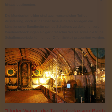
hinaus bestimmten.
Die Mondscheinbilder sind auch wesentlicher Teil der
Ausstellung, doch ist darüber hinaus deren Anliegen die
künstlerische Bandbreite seines Schaffens zu dokumentieren.
Wiederentdeckungen einiger grafischer Werke sowie die frühe
Schaffensperiode können der Öffentlichkeit präsentiert werden.
"Under Water" die Tauchglocke von Barth