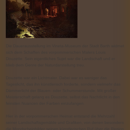
Die Dauerausstellung im Vineta-Museum der Stadt Barth widmet
sich dem Schaffen des vorpommerschen Malers Louis
Douzette. Sein eigentliches Sujet war die Landschaft und er
blieb dem Genre der Naturdarstellung treu.
Douzette war ein Lichtmaler. Dabei war es weniger das
Tageslicht, das ihn künstlerisch forderte, sondern vielmehr das
Dämmerlicht der Blauen- oder Schummerstunde. Mit großer
Meisterschaft gelang es Douzette, selbst das Nachtlicht in den
feinsten Nuancen der Farben einzufangen.
Hier in der vorpommerschen Heimat entstand die Mehrzahl
seiner Landschaftsgemälde und Grafiken, von denen besonders
die Mondscheinbilder seinen künstlerischen Ruf über die Region