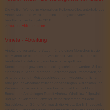
Die weißen Wände im ehemaligen Kellergewölbe, unterhalb des
Vineta-Museums, wurden in eine Tauchglocke verwandelt,
handbemalt im Frühjahr 2010.
>
Youtube-Video ansehen
Vineta - Abteilung
Vineta, die versunkene Stadt – für die einen Menschen ist sie
ein Mythos für die anderen Wirklichkeit. Vielfach ist über die
berühmte Handelsstadt, welche einst so groß wie
Konstantinopel gewesen sein soll, geschrieben worden. Sei es
einerseits in Sagen, Märchen, Gedichten oder Prosatexten, sei
es andererseits in Reisebeschreibungen, wissenschaftlichen
oder pseudowissenschaftlichen Abhandlungen. Chronisten und
Wissenschaftler wie Adam von Bremen und Helmhold von
Bosau, den Archäologen Rudolf Virchow, Wladislaw Filipowiak
und Klaus Goldmann, letzterer stellte zusammen mit dem
Sprachforscher Günter Wermusch die Vineta-Barth-These auf,
bis hin zu Erich von Däniken beschreiben, vermuten oder haben