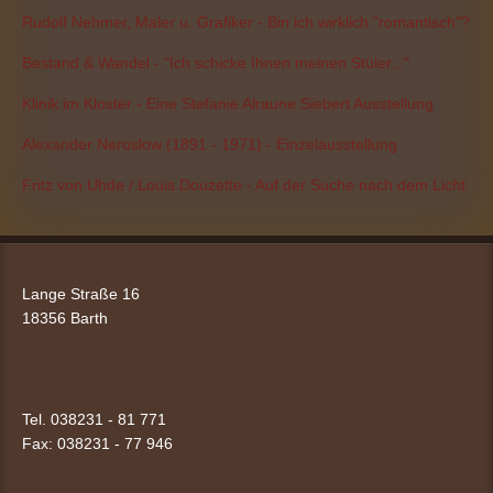
Rudolf Nehmer, Maler u. Grafiker - Bin ich wirklich "romantisch"?
Bestand & Wandel - "Ich schicke Ihnen meinen Stüler..."
Klinik im Kloster - Eine Stefanie Alraune Siebert Ausstellung
Alexander Neroslow (1891 - 1971) - Einzelausstellung
Fritz von Uhde / Louis Douzette - Auf der Suche nach dem Licht
Lange Straße 16
18356 Barth
Tel. 038231 - 81 771
Fax: 038231 -
77 946