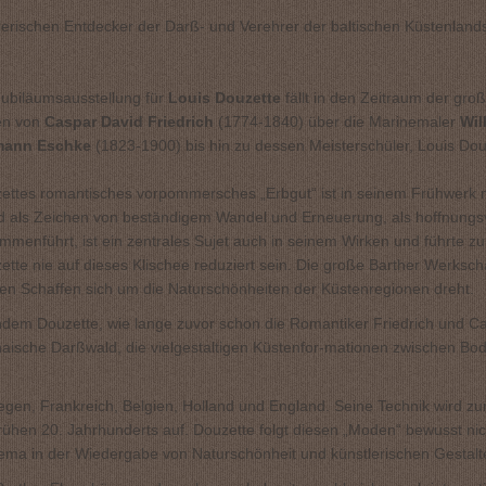
erischen Entdecker der Darß- und Verehrer der baltischen Küstenland
Jubiläumsausstellung für
Louis Douzette
fällt in den Zeitraum der gro
en von
Caspar David Friedrich
(1774-1840) über die Marinemaler
Wil
mann Eschke
(1823-1900) bis hin zu dessen Meisterschüler, Louis Douz
ettes romantisches vorpommersches „Erbgut“ ist in seinem Frühwerk n
 als Zeichen von beständigem Wandel und Erneuerung, als hoffnungsvo
mmenführt, ist ein zentrales Sujet auch in seinem Wirken und führte zu
ette nie auf dieses Klischee reduziert sein. Die große Barther Werksc
en Schaffen sich um die Naturschönheiten der Küstenregionen dreht.
dem Douzette, wie lange zuvor schon die Romantiker Friedrich und Caru
rchaische Darßwald, die vielgestaltigen Küstenfor-mationen zwischen B
gen, Frankreich, Belgien, Holland und England. Seine Technik wird zu
ühen 20. Jahrhunderts auf. Douzette folgt diesen „Moden“ bewusst nich
hema in der Wiedergabe von Naturschönheit und künstlerischen Gestalte