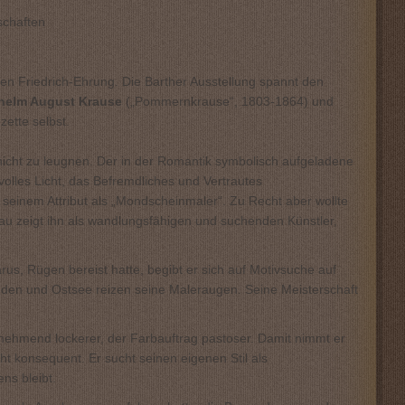
schaften
ßen Friedrich-Ehrung. Die Barther Ausstellung spannt den
helm August Krause
(„Pommernkrause“, 1803-1864) und
ette selbst.
icht zu leugnen. Der in der Romantik symbolisch aufgeladene
lles Licht, das Befremdliches und Vertrautes
 seinem Attribut als „Mondscheinmaler“. Zu Recht aber wollte
hau zeigt ihn als wandlungsfähigen und suchenden Künstler,
s, Rügen bereist hatte, begibt er sich auf Motivsuche auf
odden und Ostsee reizen seine Maleraugen. Seine Meisterschaft
nehmend lockerer, der Farbauftrag pastoser. Damit nimmt er
t konsequent. Er sucht seinen eigenen Stil als
ns bleibt.