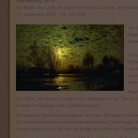
Ausstellung Teil II:
Die Magie des Lichts im Lebenswerk von Douzette, dem künstl
25. September 2024 – 31. Juli 2026
Die 
Bog
Her
Douz
Mond
zusa
Douz
dess
Nach
den Darß, als dessen künstlerischer Entdecker er gilt. Der a
besteht im Einfangen der Lichtstimmungen.
Auf weiteren Malerreisen begibt er sich nach Schweden, Norwe
die impressionistischen und expressionistischen Strömungen fr
Landschaftschronist, für den die Magie des Lichts ein Grundt