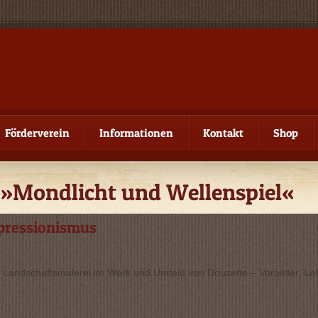
Förderverein
Informationen
Kontakt
Shop
) »Mondlicht und Wellenspiel«
pressionismus
“ Landschaftsmalerei im Werk und Umfeld von Douzette – Vorbilder, Le